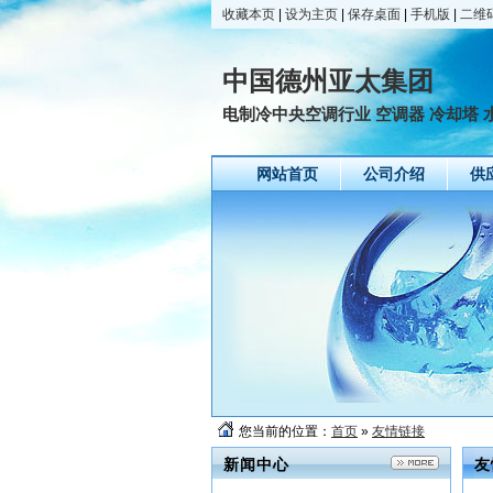
收藏本页
|
设为主页
|
保存桌面
|
手机版
|
二维
中国德州亚太集团
电制冷中央空调行业 空调器 冷却塔 
网站首页
公司介绍
供
您当前的位置：
首页
»
友情链接
新闻中心
友