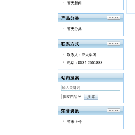
暂无新闻
产品分类
暂无分类
联系方式
联系人：亚太集团
电话：0534-2551888
站内搜索
荣誉资质
暂未上传